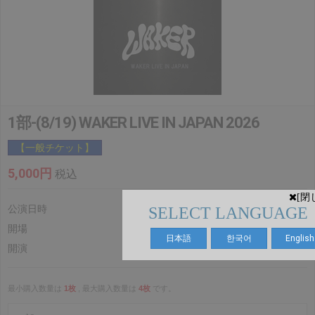
1部-(8/19) WAKER LIVE IN JAPAN 2026
【一般チケット】
5,000円
税込
[閉
公演日時
2026.8.19(水)
SELECT LANGUAGE
開場
14:30
日本語
한국어
English
開演
15:00
最小購入数量は
1枚
, 最大購入数量は
4枚
です。