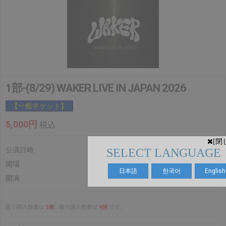
1部-(8/29) WAKER LIVE IN JAPAN 2026
【一般チケット】
5,000円
税込
[閉
公演日時
2026.8.29(土)
SELECT LANGUAGE
開場
12:30
日本語
한국어
English
開演
13:00
最小購入数量は
1枚
, 最大購入数量は
4枚
です。