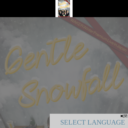
[閉
SELECT LANGUAGE