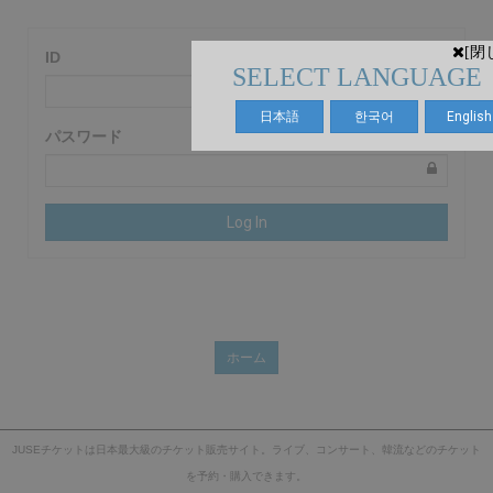
[閉
ID
SELECT LANGUAGE
日本語
한국어
English
パスワード
Log In
ホーム
JUSEチケットは日本最大級のチケット販売サイト。ライブ、コンサート、韓流などのチケット
を予約・購入できます。