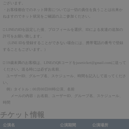
ございます。
・お客様都合でのネット障害については一切の責任を負うことは出来か
ねますのでネット状況をご確認の上ご参加ください。
□
LINE
の
ID
を設定した後、プロフィールを選択、
ID
による友達の追加の
許可をお願い致します。
（
LINE ID
を登録することができない場合には、携帯電話の番号で登録
することもございます。）
□
19
歳未満のお客様は、
LINE
の
QR
コードを
juseticket@gmail.com
に送って
ください。送る時には必ずお名前、
ユーザー
ID
、グループ名、スケジュール、時間を記入して送ってくださ
い。
例）タイトル：
00
月
00
日
00
時公演、名前
メールの内容：お名前、ユーザー
ID
、グループ名、スケジュール、
時間
チケット情報
公演名
公演期間
公演場所