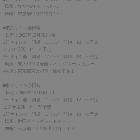
-
場所：なかの
ZERO
小ホール
-
住所：東京都中野区中野
2-9-7
■東京サイン会日時
日程：
2025
年
12
月
5
日（金）
1
部サイン会 開場
11
：
30/
開始
12
：
00
予定
ビデオ通話
14
：
30
予定
2
部サイン会 開場
17
：
30/
開始
18
：
00
予定
-
場所：東大和市民会館 ハミングホール 大ホール
-
住所：東京都東大和市向原６丁目１
■東京サイン会日時
日程：
2025
年
12
月
6
日（土）
1
部サイン会 開場
11
：
30/
開始
12
：
00
予定
ビデオ通話
14
：
30
予定
2
部サイン会 開場
17
：
30/
開始
18
：
00
予定
-
場所：世田谷イーグレットホール
-
住所：東京都世田谷区世田谷
4-21-27