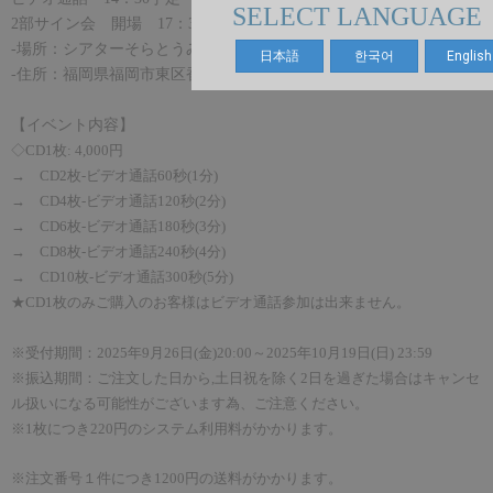
SELECT LANGUAGE
2
部サイン会 開場
17
：
30/
開始
18
：
00
予定
-
場所：シアターそらとうみ
日本語
한국어
English
-
住所：福岡県福岡市東区香椎照葉
6-6-6
【イベント内容】
◇
CD1
枚
: 4,0
00
円
→
CD2
枚
-
ビデオ通話
60
秒
(1
分
)
→
CD4
枚
-
ビデオ通話
120
秒
(2
分
)
→
CD6
枚
-
ビデオ通話
180
秒
(3
分
)
→
CD8
枚
-
ビデオ通話
240
秒
(4
分
)
→
CD10
枚
-
ビデオ通話
300
秒
(5
分
)
★
CD1
枚のみご購入のお客様はビデオ通話参加は出来ません。
※受付期間：
2025
年9
月
26
日
(金
)
20
:00
～
2025
年10
月19
日
(
日
) 23:59
※振込期間：ご注文した日から
,
土日祝を除く
2
日を過ぎた場合はキャンセ
ル扱いになる可能性がございます為、ご注意ください。
※
1
枚につき
220
円のシステム利用料がかかります。
※注文番
号
１件につき
1200
円の送料がかかります。