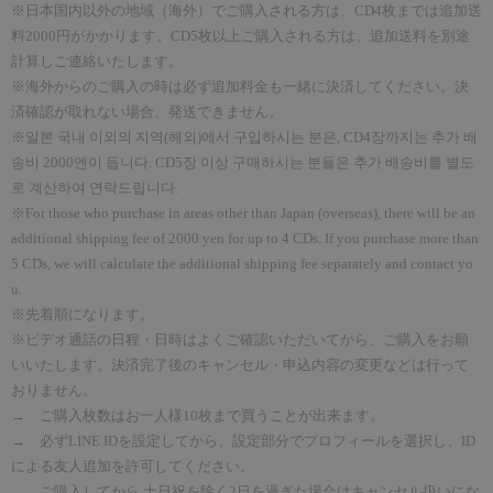
※日本
国内
以外の地域（海外）でご購入される方は、CD4枚までは追加送
料20
00
円がかかります。
CD5枚以上ご購入される方は、追加送料を別途
計算しご連絡いたします。
※海外からのご購入の時は必ず追加料金も一
緒
に決
済
してください。
決
済
確認
が取れない場合、
発
送
できません。
※
일본 국내 이외의 지역(해외)에서 구입하시는 분은, CD4장까지는 추가 배
송비 2000엔이 듭니다. CD5장 이상 구매하시는 분들은 추가 배송비를 별도
로 계산하여 연락드립니다.
※
For those who purchase in areas other than Japan (overseas), there will be an
additional shipping fee of 2000 yen for up to 4 CDs. If you purchase more than
5 CDs, we will calculate the additional shipping fee separately and contact yo
u.
※先着順になります。
※ビデオ通話の日程・日時はよくご確認いただいてから、ご購入をお願
いいたします。決済完了後のキャンセル・申込内容の変更などは行って
おりません。
→ ご購入枚数はお一人様
10
枚まで買うことが出来ます。
→ 必ず
LINE ID
を設定してから、設定部分でプロフィールを選択し、
ID
による友人追加を許可してください。
→ ご購入してから
,
土日祝を除く
2
日を過ぎた場合はキャンセル扱いにな