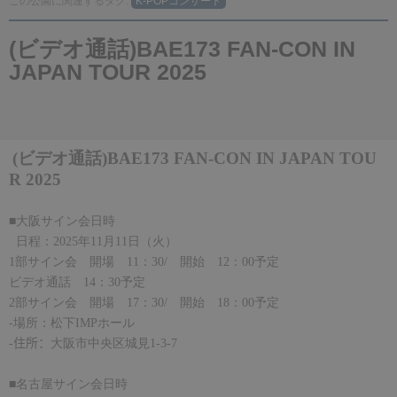
この公園に関連するタグ:
K-POPコンサート
(ビデオ通話)BAE173 FAN-CON IN
JAPAN TOUR 2025
(ビデオ
通話
)BAE173
FAN
-
CON IN JAPAN TOU
R 2025
■大阪サイン会日時
日程：
2025
年
11
月
11
日（火）
1
部サイン会 開場
11
：
30/
開始
12
：
00
予定
ビデオ通話
14
：
30
予定
2
部サイン会 開場
17
：
30/
開始
18
：
00
予定
-
場所：松下
IMP
ホール
-
住所：
大阪市中央区城見1-3-7
■名古屋サイン会日時