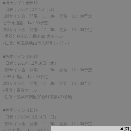
■埼玉サイン会日時
日程：
2025
年
12
月
7
日（日）
1
部サイン会 開場
11
：
30/
開始
12
：
00
予定
ビデオ通話
14
：
30
予定
2
部サイン会 開場
17
：
30/
開始
18
：
00
予定
-
場所：
狭山市市民会館 大ホール
-
住所：
埼玉県狭山市入間川2 - 33 - 1
■熊本サイン会日時
日程：
2025
年
12
月
10
日（水）
1
部サイン会 開場
11
：
30/
開始
12
：
00
予定
ビデオ通話
14
：
30
予定
2
部サイン会 開場
17
：
30/
開始
18
：
00
予定
-
場所：
富合ホール
-
住所：
熊本市南区富合町清藤400番地
■福岡サイン会日時
日程：
2025
年
12
月
14
日（日）
1
部サイン会 開場
11
：
30/
開始
12
：
00
予定
[閉
ビデオ通話
14
：
30
予定