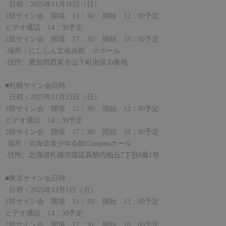
日程：
2025
年
11
月
16
日（日）
1
部サイン会 開場
11
：
30/
開始
12
：
00
予定
ビデオ通話
14
：
30
予定
2
部サイン会 開場
17
：
30/
開始
18
：
00
予定
-
場所：にししん文化会館 小ホール
-
住所：
愛知県西尾市山下町泡原
30
番地
■札幌サイン会日時
日程：
2025
年
11
月
23
日（日）
1
部サイン会 開場
11
：
30/
開始
12
：
00
予定
ビデオ通話
14
：
30
予定
2
部サイン会 開場
17
：
30/
開始
18
：
00
予定
-
場所：北海道青少年会館
Compass
ホール
-
住所：北海道札幌市南区真駒内柏丘
7
丁目
8
番
1
号
■東京サイン会日時
日程：
2025
年
12
月
1
日（月）
1
部サイン会 開場
11
：
30/
開始
12
：
00
予定
ビデオ通話
14
：
30
予定
2
部サイン会 開場
17
：
30/
開始
18
：
00
予定