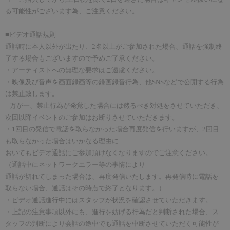
る可能性がございます為、ご注意ください。
■ビデオ通話規則
通話時に本人以外が出たり、
2
名以上がご参加された場合、通話を強制終
了する場合もございますので予めご了承ください。
・アーティストへの無理な要求はご遠慮ください。
・映像及び音声を画面録画等の録画録音行為、他
SNS
などで公開する行為
は禁止致します。
万が一、禁止行為が発覚した場合には然るべき対処をさせていただき、
次回以降イベントのご参加はお断りさせていただきます。
・
1
回目の発信で電話を取らなかった場合再度発信を行いますが、
2
回目
も取らなかった場合はいかなる理由に
おいてもビデオ通話にご参加頂けなくなりますのでご注意ください。
（通話中にネットワークエラー等の事情により
通話が切れてしまった場合は、再度発信いたします。再発信時に電話を
取らない場合、通話はその時点で終了となります。）
・ビデオ通話進行中にはスタッフが状況を確認させていただきます。
・上記の注意事項以外にも、進行を妨げる行為だと判断された場合、ス
タッフの判断により会話の途中でも通話を中断させていただく可能性が