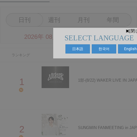
日刊
週刊
月刊
年間
[閉
2026年 08月 09日 00:00 ~ 15:17
SELECT LANGUAGE
日本語
한국어
English
ランキング
公演名
1
1部-(8/22) WAKER LIVE IN JAP
2
SUNGMIN FANMEETING in J