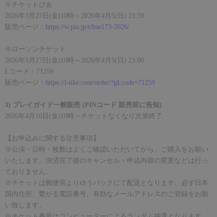
※チケットぴあ
2026年3月27日(金)10時～2026年4月5(日) 23:59
販売ページ：
https://w.pia.jp/t/bae173-2026/
※ローソンチケット
2026年3月27日(金)10時～2026年4月5(日) 23:00
Lコード：71259
販売ページ：
https://l-tike.com/order/?gLcode=71259
3)
プレイガイド一般販売
(PIN
コード 販売前に告知
)
2026
年
4
月
10
日
(
金
)10
時～チケットなくなり次第終了
【お申込みに関する注意事項】
※公演・日時・枚数はよくご確認いただいてから、ご購入をお願い
いたします。決済完了後のキャンセル・申込内容の変更などは行っ
ておりません。
※チケットは郵便局よりゆうパックにて配送となります。必ず日本
国内住所、繫がる電話番号、有効なメールアドレスのご登録をお願
い致します。
※チケット番号はコンピューターによるランダム抽選となります。