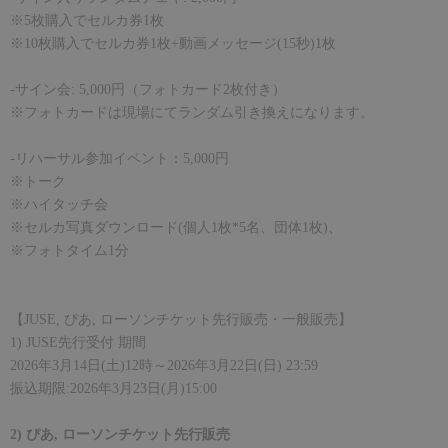
※
5
枚購入でセルカ券
1
枚
※
10
枚購入でセルカ券
1
枚
+
動画メッセージ
(15
秒
)1
枚
-
サイン会
: 5,000
円（フォトカード
2
枚付き）
※フォトカードは現場にてランダム引き換えになります。
-
リハーサル参加イベント：
5,000
円
※トーク
※ハイタッチ会
※セルカ写真ダウンロード
(
個人
1
枚
*5
名、団体
1
枚
)
、
※フォトタイム
1
分
【
JUSE,
ぴあ
,
ローソンチケット先行販売・一般販売】
1) JUSE
先行受付 期間
2026
年
3
月
14
日
(
土
)12
時～
2026
年
3
月
22
日
(
日
) 23:59
振込期限
:2026
年
3
月
23
日
(
月
)15:00
2)
ぴあ
,
ローソンチケット先行販売