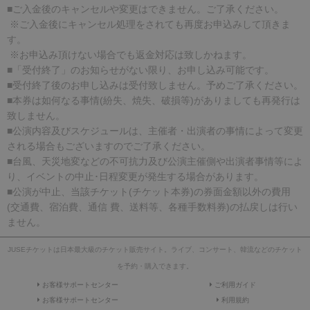
■ご入金後のキャンセルや変更はできません。ご了承ください。
※ご入金後にキャンセル処理をされても再度お申込みして頂きま
す。
※お申込み頂けない場合でも返金対応は致しかねます。
■「受付終了」のお知らせがない限り、お申し込み可能です。
■受付終了後のお申し込みは受付致しません。予めご了承ください。
■本券は如何なる事情(紛失、焼失、破損等)がありましても再発行は
致しません。
■公演内容及びスケジュールは、主催者・出演者の事情によって変更
される場合もございますのでご了承ください。
■台風、天災地変などの不可抗力及び公演主催側や出演者事情等によ
り、イベントの中止･日程変更が発生する場合があります。
■公演が中止、当該チケット(チケット本券)の券面金額以外の費用
(交通費、宿泊費、通信 費、送料等、各種手数料券)の払戻しは行い
ません。
JUSEチケットは日本最大級のチケット販売サイト。ライブ、コンサート、韓流などのチケット
を予約・購入できます。
お客様サポートセンター
ご利用ガイド
お客様サポートセンター
利用規約