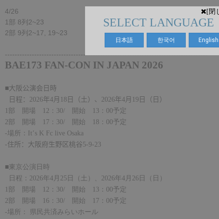
4/26
[閉
SELECT LANGUAGE
1部 8列2~23
2部 9列2~17, 19~23
日本語
한국어
English
-----------------------------------------------------------------------------------
BAE173
FAN-CON IN JAPAN 202
6
■大阪公演会日時
日程：
202
6
年
4
月
18
日（
土
）、
202
6
年
4
月
19日（
日
）
1
部 開場
12
：
30/
開始
13
：
00
予定
2
部 開場
17
：
30/
開始
18
：
00
予定
-
場所：
It
’
s K Fc live Osaka
-
住所：大阪府生野区桃谷
5-9-23
■東京公演日時
日程：
2026
年
4
月
25
日（土）、
2026
年
4
月
26
日（日）
1
部
開場
12
：
30/
開始
13
：
00
予定
2
部 開場
16
：3
0/
開始
17
：0
0
予定
-
場所： 県民共済みらいホール