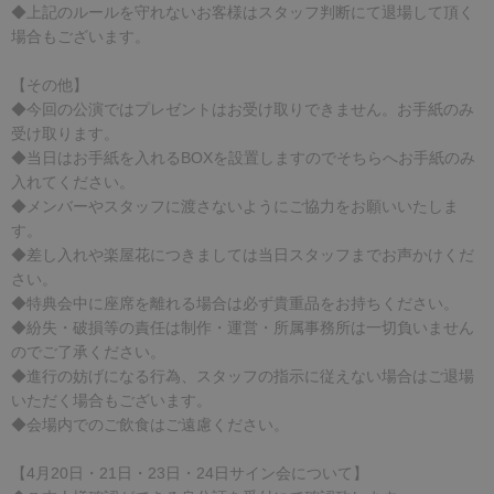
◆上記のルールを守れないお客様はスタッフ判断にて退場して頂く
場合もございます。
【その他】
◆今回の公演ではプレゼントはお受け取りできません。お手紙のみ
受け取ります。
◆当日はお手紙を入れるBOXを設置しますのでそちらへお手紙のみ
入れてください。
◆メンバーやスタッフに渡さないようにご協力をお願いいたしま
す。
◆差し入れや楽屋花につきましては当日スタッフまでお声かけくだ
さい。
◆特典会中に座席を離れる場合は必ず貴重品をお持ちください。
◆紛失・破損等の責任は制作・運営・所属事務所は一切負いません
のでご了承ください。
◆進行の妨げになる行為、スタッフの指示に従えない場合はご退場
いただく場合もございます。
◆会場内でのご飲食はご遠慮ください。
【4月20日・21日・23日・24日サイン会について】