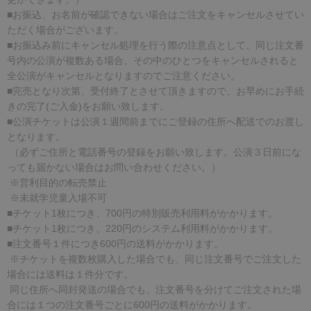
■お振込、お名前が確認できない場合はご注文をキャンセルさせてい
ただく場合がございます。
■お振込み前にキャンセル処理を行う際の注意点として、同じ注文番
号内の公演が複数ある場合、その中のひとつをキャンセルされると
全公演がキャンセルとなりますのでご注意ください。
■完売となり次第、受付終了とさせて頂きますので、お早めにお手続
きの完了(ご入金)をお願い致します。
■公演チケットは公演１週間前までにご登録の住所へ配送でのお渡し
となります。
（必ずご住所と電話番号の登録をお願い致します。公演３日前にな
っても届かない場合はお問い合わせください。）
※営利目的の転売禁止
※未就学児童入場不可
■チケット1枚につき、700円の特別販売利用料がかかります。
■チケット1枚につき、220円のシステム利用料がかかります。
■注文番号１件につき600円の送料がかかります。
※チケットを複数枚購入した場合でも、同じ注文番号でご注文した
場合には送料は１件分です。
同じ住所へ同封発送の場合でも、注文番号を分けてご注文された場
合には１つの注文番号ごとに600円の送料がかかります。