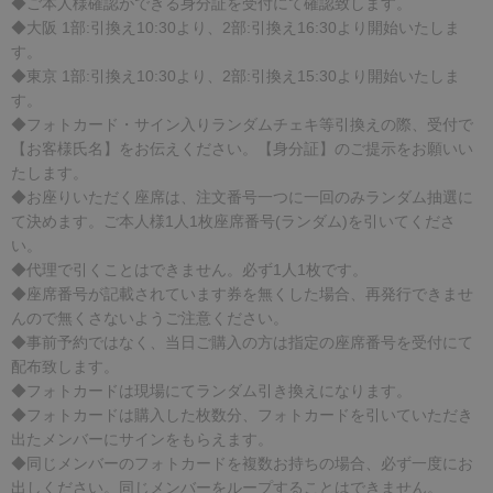
◆ご本人様確認ができる身分証を受付にて確認致します。
◆大阪 1部:引換え10:30より、2部:引換え16:30より開始いたしま
す。
◆東京 1部:引換え10:30より、2部:引換え15:30より開始いたしま
す。
◆フォトカード・サイン入りランダムチェキ等引換えの際、受付で
【お客様氏名】をお伝えください。【身分証】のご提示をお願いい
たします。
◆お座りいただく座席は、注文番号一つに一回のみランダム抽選に
て決めます。ご本人様1人1枚座席番号(ランダム)を引いてくださ
い。
◆代理で引くことはできません。必ず1人1枚です。
◆座席番号が記載されています券を無くした場合、再発行できませ
んので無くさないようご注意ください。
◆事前予約ではなく、当日ご購入の方は指定の座席番号を受付にて
配布致します。
◆フォトカードは現場にてランダム引き換えになります。
◆フォトカードは購入した枚数分、フォトカードを引いていただき
出たメンバーにサインをもらえます。
◆同じメンバーのフォトカードを複数お持ちの場合、必ず一度にお
出しください。同じメンバーをループすることはできません。