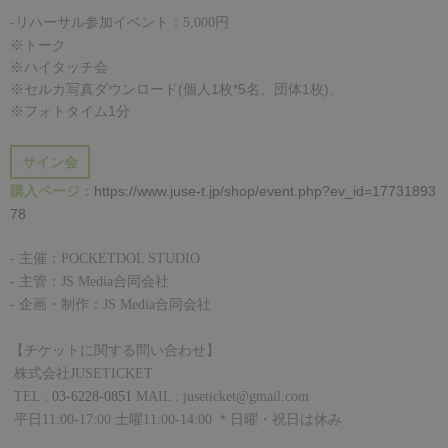
-
リハーサル参加イベント：5
,000
円
※トーク
※ハイタッチ会
※セルカ写真ダウンロード(個人1枚*5名、団体1枚)、
※フォトタイム1分
サイン会
購入ページ：
https://www.juse-t.jp/shop/event.php?ev_id=17731893
78
-
主催：
POCKETDOL STUDIO
-
主管：
JS Media
合同会社
-
企画・制作：
JS Media
合同会社
【チケットに関する問い合わせ】
株式会社
JUSETICKET
TEL :
03-6228-0851
MAIL : juseticket@gmail.com
平日
11:00-17:00
土曜
11:00-14:00
＊日曜・祝日は休み