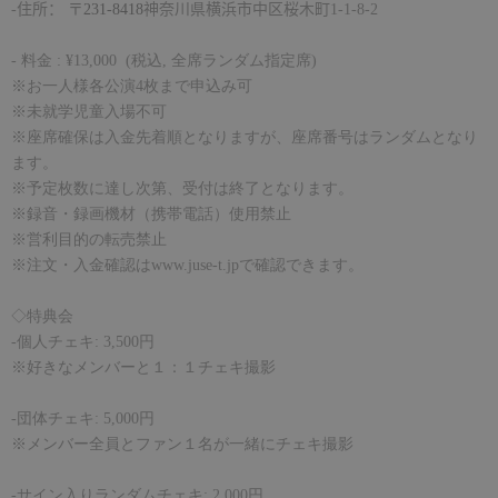
-
住所： 〒
231-8418
神奈川県横浜市中区桜木町
1-1-8-2
-
料金
: ¥13,000
(
税込
,
全席ランダム指定席
)
※お一人様各公演
4
枚まで申込み可
※未就学児童入場不可
※座席確保は入金先着順となりますが、座席番号はランダムとなり
ます。
※予定枚数に達し次第、受付は終了となります。
※録音・録画機材（携帯電話）使用禁止
※営利目的の転売禁止
※注文・入金確認は
www.juse-t.jp
で確認できます。
◇特典会
-
個人チェキ
: 3,500
円
※好きなメンバーと１：１チェキ撮影
-
団体チェキ
: 5,000
円
※メンバー全員とファン１名が一緒にチェキ撮影
-サイン入り
ランダムチェキ
: 2,000
円