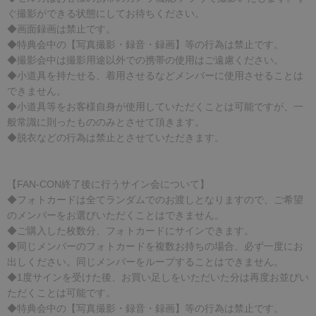
ぐ撮影ができる状態にしてお待ちください。
◆画面録画は禁止です。
◆特典会中の【写真撮影・録音・録画】等の行為は禁止です。
◆撮影会中は撮影用途以外での携帯の使用はご遠慮ください。
◆小道具を持たせる、着用させるなどメンバーに使用させることは
できません。
◆小道具等をお客様自身が使用していただくことは可能ですが、一
般常識に則ったもののみとさせて頂きます。
◆脱衣などの行為は禁止とさせていただきます。
【FAN-CON終了後に行うサイン会について】
◆フォトカードは全てランダムでのお渡しとなりますので、ご希望
のメンバーをお選びいただくことはできません。
◆ご購入した枚数分、フォトカードにサインできます。
◆同じメンバーのフォトカードを複数お持ちの場合、必ず一度にお
出しください。同じメンバーをループすることはできません。
◆1度サインを受けた後、お買い足しをいただいた分は再度お並びい
ただくことは可能です。
◆特典会中の【写真撮影・録音・録画】等の行為は禁止です。