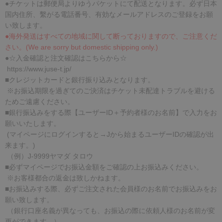
●
チケットは郵便局よりゆうパケットにて配送となります。必ず日本
国内住所、繫がる電話番号、有効なメールアドレスのご登録をお願
い致します。
●海外発送はすべての地域に関して断っておりますので、ご注意くだ
さい。(We are sorry but domestic shipping only.)
●☆入金確認と注文確認はこちらから☆
https://www.juse-t.jp/
■クレジットカードと銀行振り込みとなります。
※お振込期限を過ぎてのご決済はチケット未配達トラブルを避ける
ためご遠慮ください。
■銀行振込みをする際【ユーザーID＋予約者様のお名前】で入力をお
願いいたします。
(マイページにログインすると→Jから始まるユーザーIDの確認が出
来ます。)
（例）J-9999ヤマダ タロウ
■必ずマイページでお振込金額をご確認の上お振込みください。
※お客様都合の返金は致しかねます。
■お振込みする際、必ずご注文された会員様のお名前でお振込みをお
願い致します。
（銀行口座名義が異なっても、お振込の際に依頼人様のお名前が変
更ができます。）