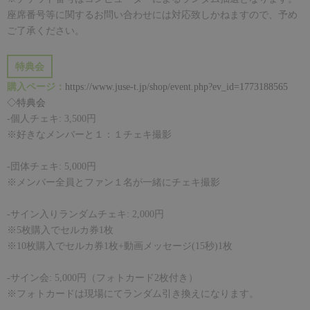
座席番号等に関するお問い合わせには対応致しかねますので、予め
ご了承ください。
特典会
購入ページ：
https://www.juse-t.jp/shop/event.php?ev_id=1773188565
◇特典会
-
個人チェキ
: 3,500
円
※好きなメンバーと１：１チェキ撮影
-
団体チェキ
: 5,000
円
※メンバー全員とファン１名が一緒にチェキ撮影
-サイン入り
ランダムチェキ
: 2,000
円
※
5
枚購入でセルカ券
1
枚
※
10
枚購入でセルカ券
1
枚
+
動
画
メッセ
ー
ジ
(15
秒
)1
枚
-
サイン会
: 5,000
円（フォトカード
2
枚付き）
※
フォトカードは現場にてランダム引き換えになります。