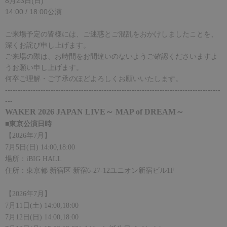
8月23日(日)
14:00 / 18:00公演
ご来場予定の皆様には、ご迷惑とご混乱をおかけしましたことを、
深くお詫び申し上げます。
ご来場の際は、お時間をお間違いのないようご確認くださいますよ
うお願い申し上げます。
何卒ご理解・ご了承のほどよろしくお願いいたします。
-------------------------------------------------------------------------------------
---
WAKER
2026
JAPAN
LIVE～
MAP of DREAM
～
■
東京
公演日時
【
202
6
年
7
月】
7
月
5
日
(
日
) 14:00,18:00
場所：
iBIG HALL
住所：
東京都 新宿
区
新宿
6-27-12
ユニオン新宿ビル
1F
【
202
6
年
7
月】
7
月
11
日
(
土
) 14:00,18:00
7
月
12
日
(
日
) 14:00,18:00