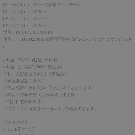
8
月
26
日
(
水
) 13:00,17:00(私物サインデー)
8
月
27
日
(
木
) 15:00,19:00
8
月
29
日
(
土
) 13:00,17:00
8
月
30
日
(
日
) 15:00,19:00
場所：
FC LIVE SHINJUKU
住所：〒
160-0021
東京都新宿区歌舞伎町
2-19-15
てなむタウンビル
10
F
-
料金
: ¥5,000
(
税込
,
予約順
)
-
料金
:
当日券
¥5,500
円
(
税込み
)
※お一人様各公演
4
枚まで申込み可
※未就学児童入場不可
※予定枚数に達し次第、受付は終了となります。
※録音・録画機材（携帯電話）使用禁止
※営利目的の転売禁止
※注文・入金確認は
www.juse-t.jp
で確認できます。
【
JUSE
販売】
1) JUSE
受付 期間