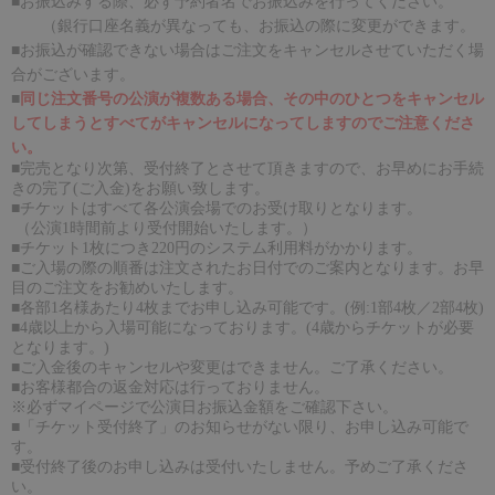
■お振込みする際、必ず予約者名でお振込みを行ってください。
（銀行口座名義が異なっても、お振込の際に変更ができます。
■お振込が確認できない場合はご注文をキャンセルさせていただく場
合がございます。
■
同じ注文番号の公演が複数ある場合、その中のひとつをキャンセル
してしまうとすべてがキャンセルになってしますのでご注意くださ
い。
■完売となり次第、受付終了とさせて頂きますので、お早めにお手続
きの完了(ご入金)をお願い致します。
■チケットはすべて各公演会場でのお受け取りとなります。
（公演1時間前より受付開始いたします。）
■チケット1枚につき220円のシステム利用料がかかります。
■ご入場の際の順番は注文されたお日付でのご案内となります。お早
目のご注文をお勧めいたします。
■各部1名様あたり4枚までお申し込み可能です。(例:1部4枚／2部4枚)
■4歳以上から入場可能になっております。(4歳からチケットが必要
となります。)
■ご入金後のキャンセルや変更はできません。ご了承ください。
■お客様都合の返金対応は行っておりません。
※必ずマイページで公演日お振込金額をご確認下さい。
■「チケット受付終了」のお知らせがない限り、お申し込み可能で
す。
■受付終了後のお申し込みは受付いたしません。予めご了承くださ
い。