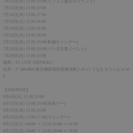
7
月
13
日
(
月
) 15:00,19:00(
イジュン誕生日イベント
)
7
月
15
日
(
水
) 15:00,19:00
7
月
16
日
(
木
) 13:00,17:00
7
月
18
日
(
土
) 12:00,16:00
7
月
19
日
(
日
) 12:00,16:00
7
月
20
日
(
月
) 14:00,18:00
7
月
22
日
(
水
) 15:00,19:00(私物サインデー)
7
月
28
日
(
火
) 15:00,19:00(パンダ衣装イベント)
7
月
29
日
(
水
) 15:00,19:00
場所：
FC LIVE SHINJUKU
住所：〒
160-0021
東京都新宿区歌舞伎町
2-19-15
てなむタウンビル
10
F
【
202
6
年
8
月】
8
月
4
日
(
火
) 15:00,19:00
8
月
12
日
(
水
) 15:00,19:00(浴衣デー)
8
月
19
日
(
水
) 15:00,19:00
8
月
20
日
(
木
) 13:00,17:00(マリンデー)
8
月
22
日
(
土
)
13:00
⇒
12:00
,
17:00
⇒
16:00
8
月
23
日
(
日
)
15:00
⇒
14:00
,
19:00
⇒
18:00