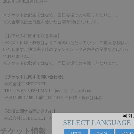
202
6
年
6
月8
日
(
月
)18
時～
※チケットは郵送ではなく、当日会場でのお渡しとなります。
※入金期限は土日祝を除いた公演
2
日前となります。
【お申込みに関する注意事項】
※公演・日時・枚数はよくご確認いただいてから、ご購入をお願い
いたします。決済完了後のキャンセル・申込内容の変更などは行っ
ておりません。
※
チケットは郵送ではなく、当日会場でのお渡しとなります。
【チケットに関する問い合わせ】
株式会社
JUSETICKET
TEL :
03-6228-0851
MAIL : juseticket@gmail.com
平日
11:00-17:00
土曜
11:00-14:00
＊日曜・祝日は休み
【公演に関する問い合わせ】
[閉
株式会社
JUSETICKET
MAIL :
juseticket@gmail.com
SELECT LANGUAGE
チケット情報
日本語
한국어
English