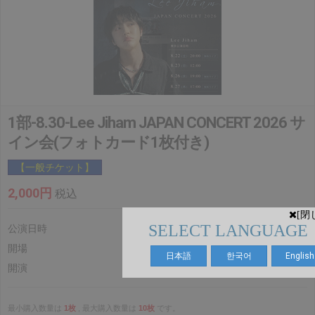
1部-8.30-Lee Jiham JAPAN CONCERT 2026 サ
イン会(フォトカード1枚付き)
【一般チケット】
2,000円
税込
[閉
SELECT LANGUAGE
公演日時
2026.8.30(日)
開場
12:30
日本語
한국어
English
開演
13:00
最小購入数量は
1枚
, 最大購入数量は
10枚
です。