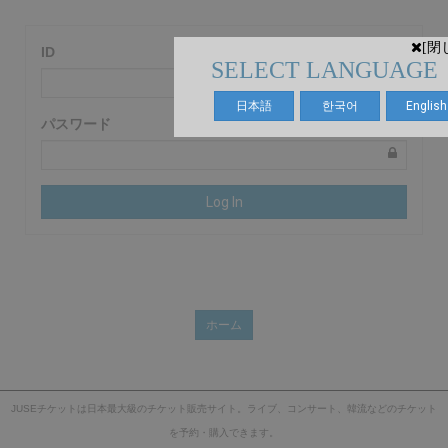
[閉
ID
SELECT LANGUAGE
日本語
한국어
English
パスワード
Log In
ホーム
JUSEチケットは日本最大級のチケット販売サイト。ライブ、コンサート、韓流などのチケット
を予約・購入できます。